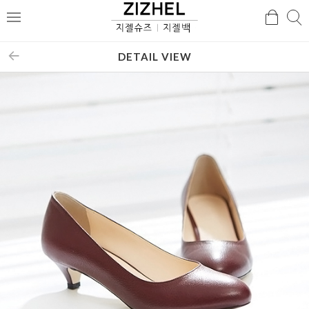
검
검
메
색
색
뉴
DETAIL VIEW