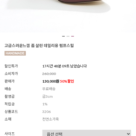
고급스러운느낌 좀 살린 데일리용 펌프스힐
할인특가
17시간 48분 06초 남았습니다
소비자가
260,000
판매가
130,000
원
50
%할인
배송
무료배송
촬영굽
굽3cm
적립금
1%
상품코드
3206
소재
천연소가죽
사이즈