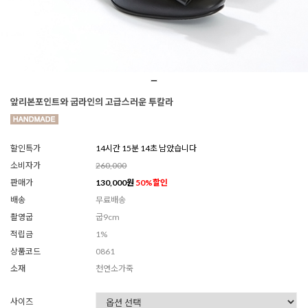
앞리본포인트와 굽라인의 고급스러운 투칼라
할인특가
14시간 15분 12초 남았습니다
소비자가
260,000
판매가
130,000
원
50
%할인
배송
무료배송
촬영굽
굽9cm
적립금
1%
상품코드
0861
소재
천연소가죽
사이즈