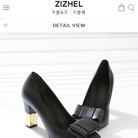
검
검
메
색
색
뉴
DETAIL VIEW