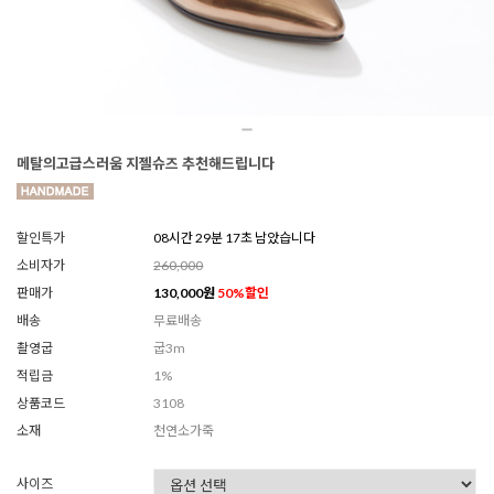
메탈의고급스러움 지젤슈즈 추천해드립니다
할인특가
08시간 29분 14초 남았습니다
소비자가
260,000
판매가
130,000
원
50
%할인
배송
무료배송
촬영굽
굽3m
적립금
1%
상품코드
3108
소재
천연소가죽
사이즈