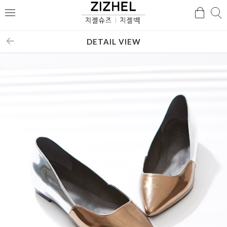
검
검
메
색
색
뉴
DETAIL VIEW