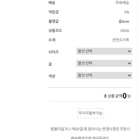
배송
무료배송
적립금
1%
촬영굽
굽6cm
상품코드
3050
소재
천연소가죽
사이즈
굽
색상
0
총 상품 금액
원
무이자할부가능
발볼이넓거나 색상/굽 등 원하시는 변경사항은 주문시
배송메세지에 적어주세요.