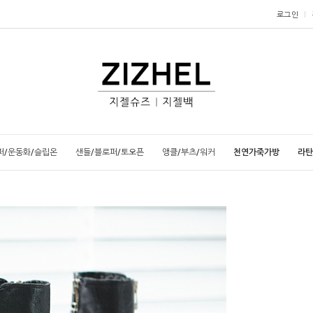
로그인
퍼/운동화/슬립온
샌들/블로퍼/토오픈
앵클/부츠/워커
천연가죽가방
라탄