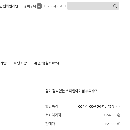
간편회원가입
장바구니
마이페이지
0
가방
패딩가방
쥬얼리(실버925)
말이 필요없는 스타일아이템 부티슈즈
할인특가
06시간 08분 49초 남았습니다
소비자가격
364,000원
판매가
193,000원