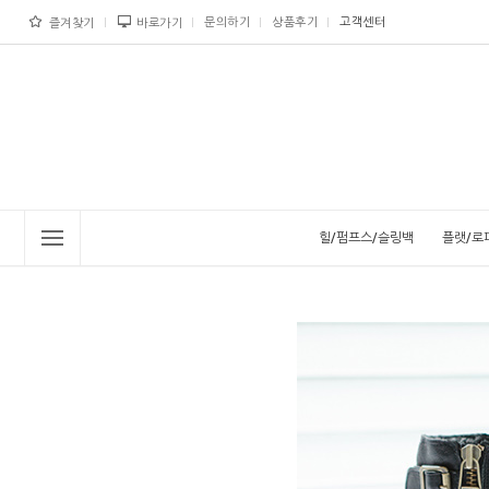
문의하기
상품후기
고객센터
즐겨찾기
바로가기
힐/펌프스/슬링백
플랫/로