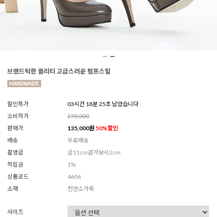
브랜드틱한 퀄리티 고급스러운 펌프스힐
할인특가
03시간 18분 23초 남았습니다
소비자가
270,000
판매가
135,000
원
50
%할인
배송
무료배송
촬영굽
굽11cm겉가보시2cm
적립금
1%
상품코드
4606
소재
천연소가죽
사이즈