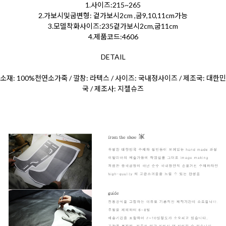
1.사이즈:215~265
2.가보시및굽변형: 겉가보시2cm ,굽9,10,11cm가능
3.모델착화사이즈:235겉가보시2cm,굽11cm
4.제품코드:4606
DETAIL
소재: 100%천연소가죽 / 깔창: 라텍스 / 사이즈: 국내정사이즈 / 제조국: 대한민
국 / 제조사: 지젤슈즈