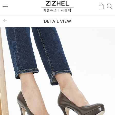
검
검
메
색
색
뉴
DETAIL VIEW