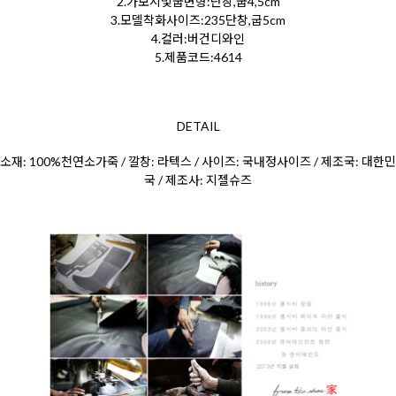
2.가보시및굽변형:단창,굽4,5cm
3.모델착화사이즈:235단창,굽5cm
4.컬러:버건디와인
5.제품코드:4614
DETAIL
소재: 100%천연소가죽 / 깔창: 라텍스 / 사이즈: 국내정사이즈 / 제조국: 대한민
국 / 제조사: 지젤슈즈