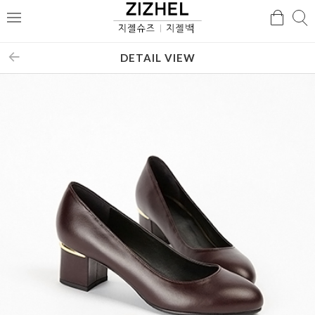
검
검
메
색
색
뉴
DETAIL VIEW