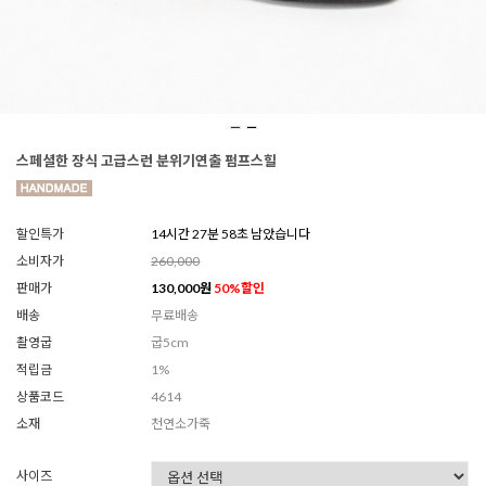
스페셜한 장식 고급스런 분위기연출 펌프스힐
할인특가
14시간 27분 57초 남았습니다
소비자가
260,000
판매가
130,000
원
50
%할인
배송
무료배송
촬영굽
굽5cm
적립금
1%
상품코드
4614
소재
천연소가죽
사이즈