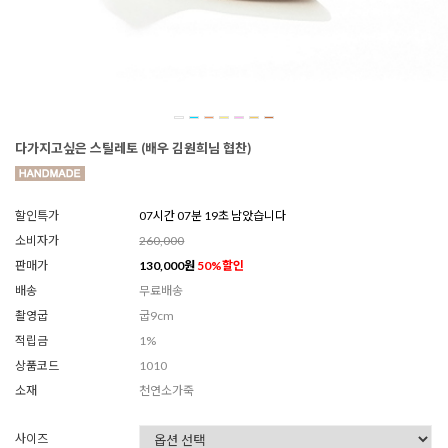
다가지고싶은 스틸레토 (배우 김원희님 협찬)
할인특가
07시간 07분 17초 남았습니다
소비자가
260,000
판매가
130,000
원
50
%할인
배송
무료배송
촬영굽
굽9cm
적립금
1%
상품코드
1010
소재
천연소가죽
사이즈