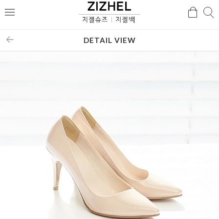
검
검
메
색
색
뉴
DETAIL VIEW