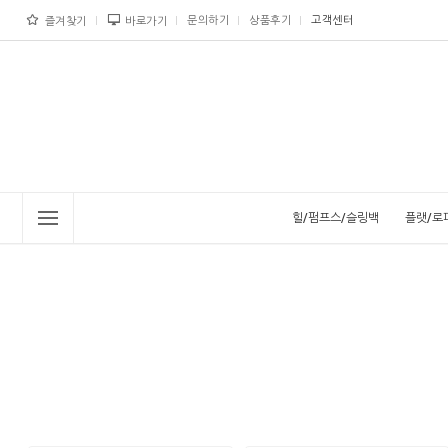
문의하기
상품후기
고객센터
즐겨찾기
바로가기
힐/펌프스/슬링백
플랫/로