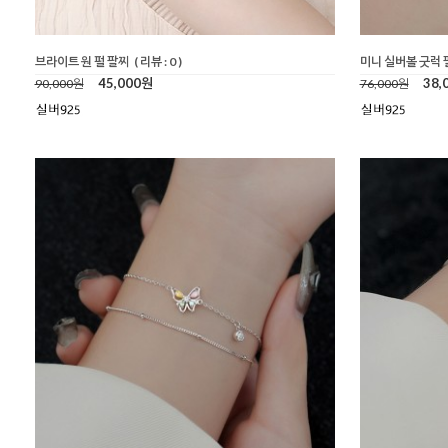
브라이트 원 펄 팔찌
( 리뷰 : 0 )
미니 실버볼 굿럭 
45,000원
38,
90,000원
76,000원