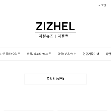
로그인
퍼/운동화/슬립온
샌들/블로퍼/토오픈
앵클/부츠/워커
천연가죽가방
라탄
쥬얼리(실버)