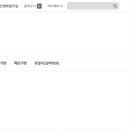
간편회원가입
장바구니
마이페이지
0
가방
패딩가방
쥬얼리(실버925)