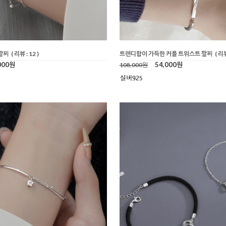
팔찌
( 리뷰 : 12 )
트렌디함이 가득한 커플 트위스트 팔찌
( 리뷰
000원
54,000원
108,000원