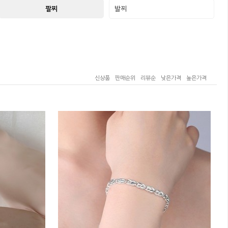
팔찌
발찌
신상품
판매순위
리뷰순
낮은가격
높은가격