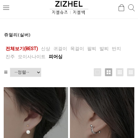
검
검
메
색
색
뉴
쥬얼리(실버)
전체보기(BEST)
신상
귀걸이
목걸이
팔찌
발찌
반지
진주
모이사나이트
피어싱