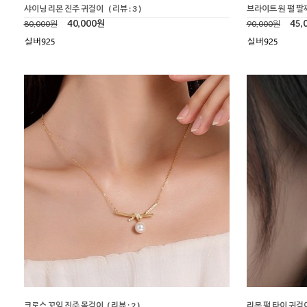
샤이닝 리본 진주 귀걸이
( 리뷰 : 3 )
브라이트 원 펄 팔
40,000원
45,
80,000원
90,000원
크로스 꼬임 진주 목걸이
( 리뷰 : 2 )
리본 펄 타이 귀걸