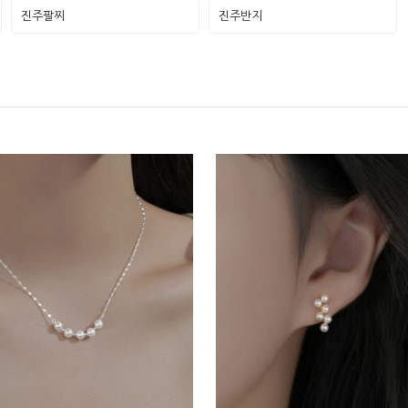
진주팔찌
진주반지