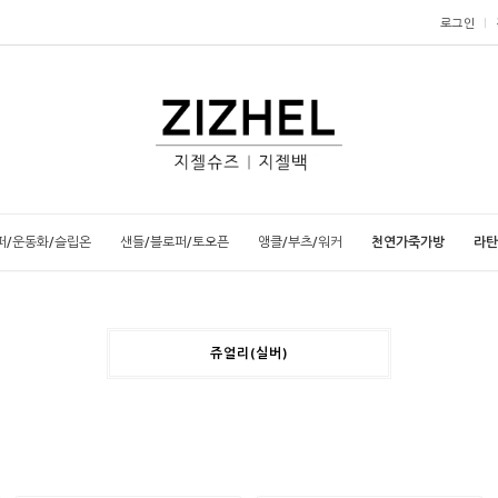
로그인
퍼/운동화/슬립온
샌들/블로퍼/토오픈
앵클/부츠/워커
천연가죽가방
라탄
쥬얼리(실버)