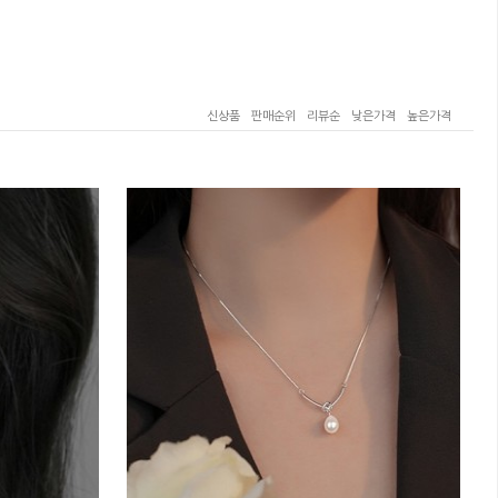
신상품
판매순위
리뷰순
낮은가격
높은가격