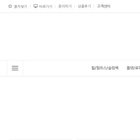
문의하기
상품후기
고객센터
즐겨찾기
바로가기
힐/펌프스/슬링백
플랫/로