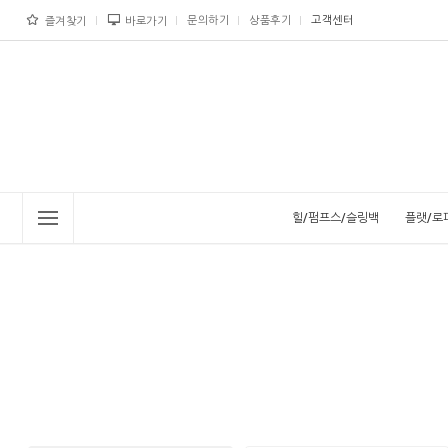
문의하기
상품후기
고객센터
즐겨찾기
바로가기
힐/펌프스/슬링백
플랫/로