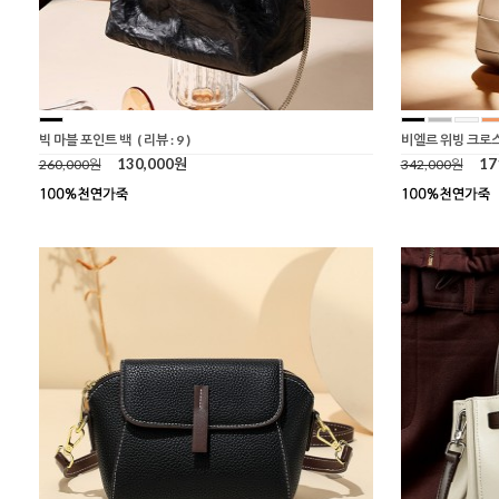
빅 마블 포인트 백
( 리뷰 : 9 )
비엘르 위빙 크로
130,000원
17
260,000원
342,000원