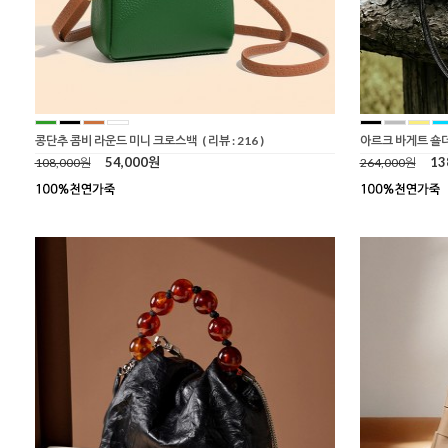
콩단추 콤비 라운드 미니 크로스백
( 리뷰 : 216 )
아르크 바게트 숄
54,000원
13
108,000원
264,000원