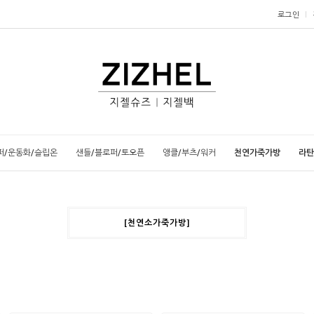
로그인
퍼/운동화/슬립온
샌들/블로퍼/토오픈
앵클/부츠/워커
천연가죽가방
라탄
[천연소가죽가방]