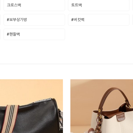
크로스백
토트백
#보부상가방
#버킷백
#핸들백