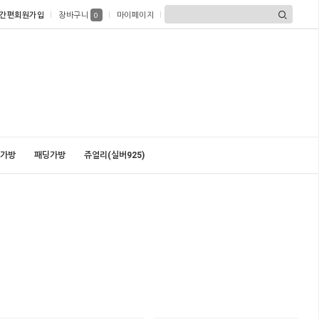
간편회원가입
장바구니
마이페이지
0
가방
패딩가방
쥬얼리(실버925)