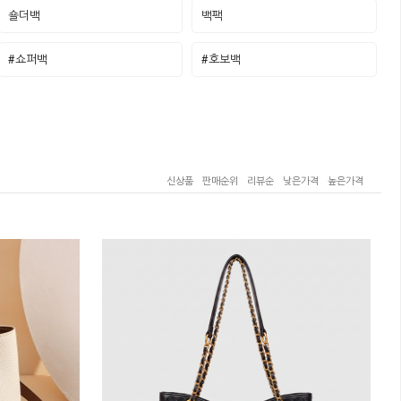
숄더백
백팩
#쇼퍼백
#호보백
신상품
판매순위
리뷰순
낮은가격
높은가격