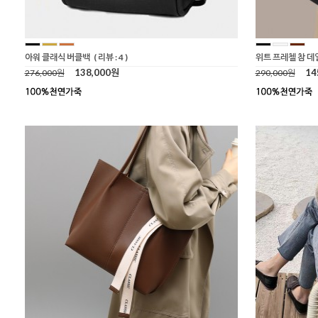
아워 클래식 버클백
( 리뷰 : 4 )
위트 프레첼 참 데
138,000원
14
276,000원
290,000원