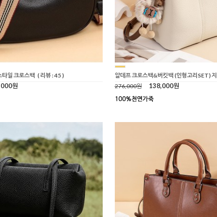
스타일 크로스백
( 리뷰 : 45 )
알데프 크로스백&버킷백 (인형고리SET) 
,000원
138,000원
276,000원