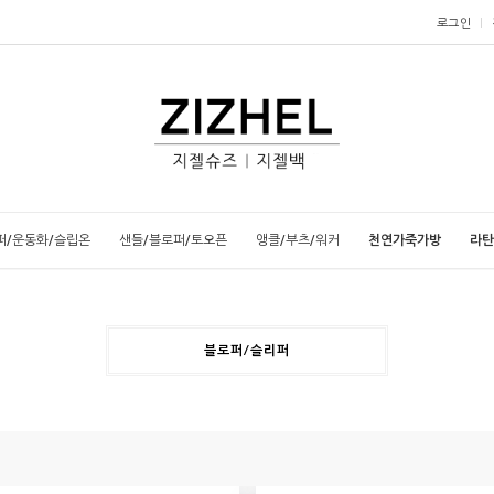
로그인
퍼/운동화/슬립온
샌들/블로퍼/토오픈
앵클/부츠/워커
천연가죽가방
라탄
블로퍼/슬리퍼