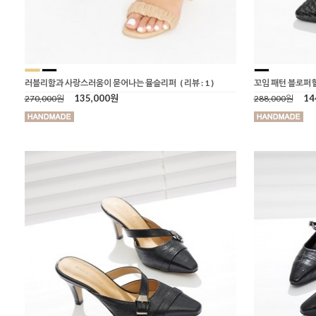
러블리함과 사랑스러움이 묻어나는 뮬슬리퍼
( 리뷰 : 1 )
꼬임 패턴 블로퍼
135,000원
14
270,000원
288,000원