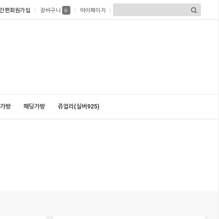
간편회원가입
장바구니
마이페이지
0
가방
패딩가방
쥬얼리(실버925)