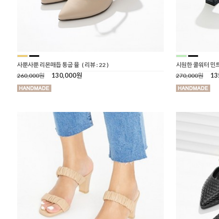
사뿐사뿐 리본매듭 통굽 뮬
( 리뷰 : 22 )
시원한 쿨워터 민
130,000원
13
260,000원
270,000원