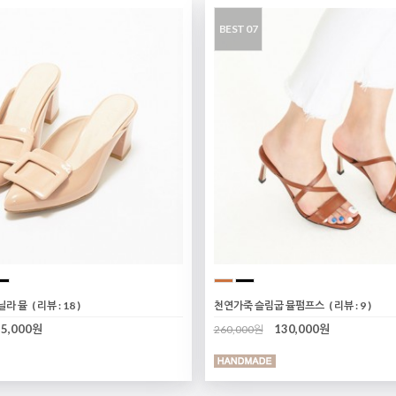
BEST 07
닐라 뮬
( 리뷰 : 18 )
천연가죽 슬림굽 뮬펌프스
( 리뷰 : 9 )
35,000원
130,000원
260,000원