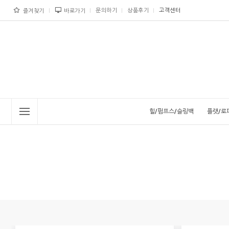
문의하기
상품후기
고객센터
즐겨찾기
바로가기
힐/펌프스/슬링백
플랫/로