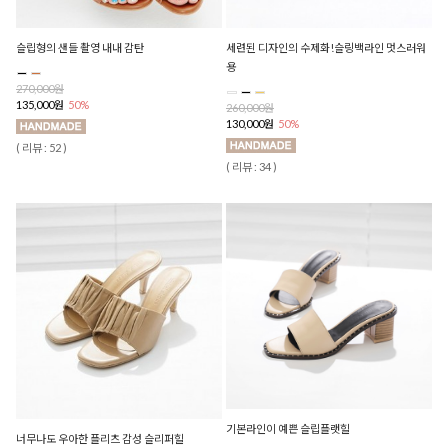
슬립형의 샌들 촬영 내내 감탄
세련된 디자인의 수제화!슬링백라인 멋스러워
용
270,000원
135,000원
50%
260,000원
130,000원
50%
( 리뷰 : 52 )
( 리뷰 : 34 )
기본라인이 예쁜 슬립플랫힐
너무나도 우아한 플리츠 감성 슬리퍼힐