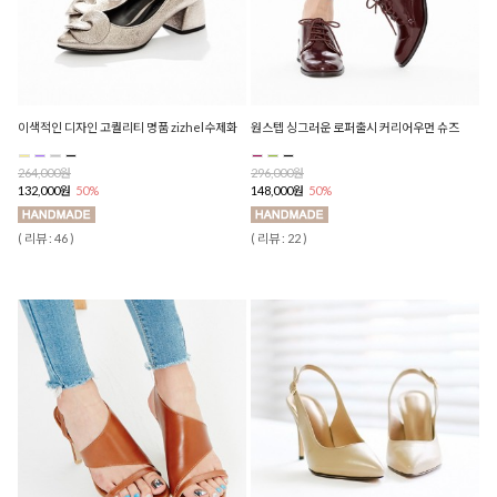
이색적인 디자인 고퀄리티 명품 zizhel수제화
원스텝 싱그러운 로퍼출시 커리어우먼 슈즈
264,000원
296,000원
132,000원
50%
148,000원
50%
( 리뷰 : 46 )
( 리뷰 : 22 )