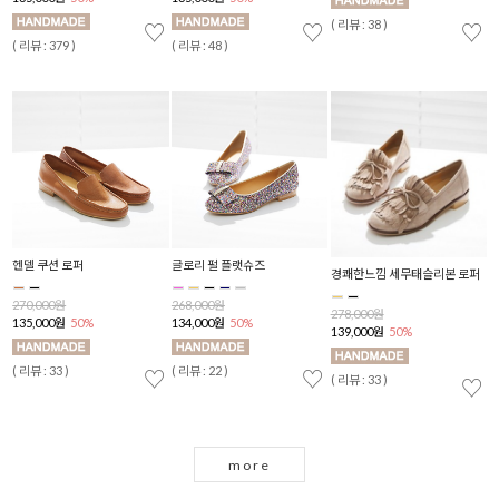
( 리뷰 : 38 )
( 
♡
♡
♡
♡
( 리뷰 : 379 )
( 리뷰 : 48 )
헨델 쿠션 로퍼
글로리 펄 플랫슈즈
H
경쾌한느낌 세무태슬리본 로퍼
270,000원
268,000원
2
278,000원
135,000원
50%
134,000원
50%
1
139,000원
50%
( 리뷰 : 33 )
( 리뷰 : 22 )
( 
♡
♡
♡
( 리뷰 : 33 )
♡
more