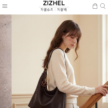
검
검
메
색
색
뉴