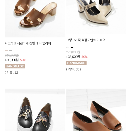
크링크가죽 색감포인트 이뻐요
시크하고 세련되게 컷팅 레더 슬리퍼
270,000원
260,000원
135,000원
50%
130,000원
50%
( 리뷰 : 38 )
( 리뷰 : 12 )