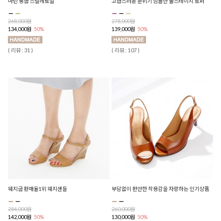
마린 통굽 스틸레토힐
고급스러운 분위기 심플한 풀스테이지 로퍼
268,000원
278,000원
134,000원
50%
139,000원
50%
( 리뷰 : 31 )
( 리뷰 : 107 )
웨지굽 판매율1위 웨지샌들
부담없이 편안한 착용감을 자랑하는 인기상품
284,000원
260,000원
142,000원
50%
130,000원
50%