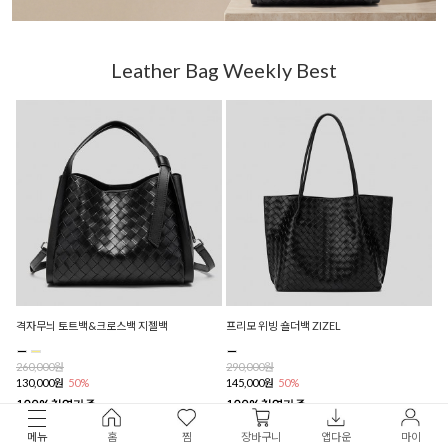
Leather Bag Weekly Best
격자무늬 토트백&크로스백 지젤백
프리모 위빙 숄더백 ZIZEL
260,000원
290,000원
130,000원
50%
145,000원
50%
( 리뷰 : 109 )
( 리뷰 : 111 )
메뉴
홈
찜
장바구니
앱다운
마이