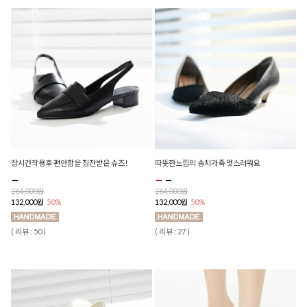
장시간착용후 편안함을 칭찬받은 슈즈!
따뜻한느낌의 송치가죽 멋스러워요
264,000원
264,000원
132,000원
50%
132,000원
50%
( 리뷰 : 50 )
( 리뷰 : 27 )