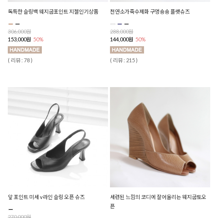
독특한 슬링백 웨지굽포인트 지젤인기상품
천연소가죽수제화 구멍숑숑 플랫슈즈
306,000원
288,000원
153,000원
50%
144,000원
50%
( 리뷰 : 78 )
( 리뷰 : 215 )
앞 포인트 미세 v라인 슬링 오픈 슈즈
세련된 느낌의 코디에 잘어울리는 웨지굽토오
픈
270,000원