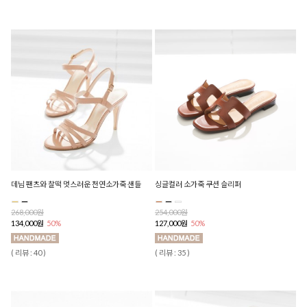
데님 팬츠와 찰떡 멋스러운 천연소가죽 샌들
싱글컬러 소가죽 쿠션 슬리퍼
268,000원
254,000원
134,000원
50%
127,000원
50%
( 리뷰 : 40 )
( 리뷰 : 35 )