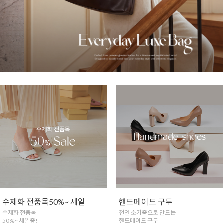
핸드메이드 구두
실버925 쥬얼리
천연 소가죽으로 만드는
은함량 법정함량92.5%
핸드메이드 구두
핸드메이드 실버 쥬얼리