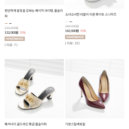
편안하게 발등을 감싸는 베이직 아이템, 뮬슬리
소녀소녀한 러블리 리본 화이트 스니커즈
퍼
284,000원
264,000원
142,000원
50%
132,000원
50%
( 리뷰 : 23 )
( 리뷰 : 7 )
패셔너리 골드라인 통굽 뮬슬리퍼
기본스틸레토힐