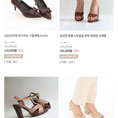
zizhel강추,핏이사는 스틸레토 heels
모던한 명품스타일을 완벽 재현한 수제화
260,000원
288,000원
130,000원
50%
144,000원
50%
( 리뷰 : 82 )
( 리뷰 : 129 )