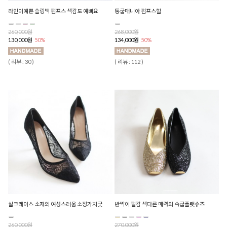
라인이예쁜 슬링백 펌프스 색감도 예뻐요
통굽매니아 펌프스힐
260,000원
268,000원
130,000원
50%
134,000원
50%
( 리뷰 : 30 )
( 리뷰 : 112 )
실크레이스 소재의 여성스러움 소장가치굿
반짝이 펄감 색다른 매력의 속굽플랫슈즈
260,000원
270,000원