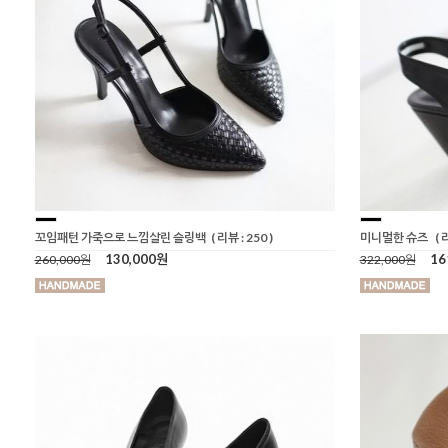
꼬임패턴 가죽으로 느낌살린 슬링백
( 리뷰 : 250 )
미니멀한 슈즈
( 
130,000원
16
260,000원
322,000원