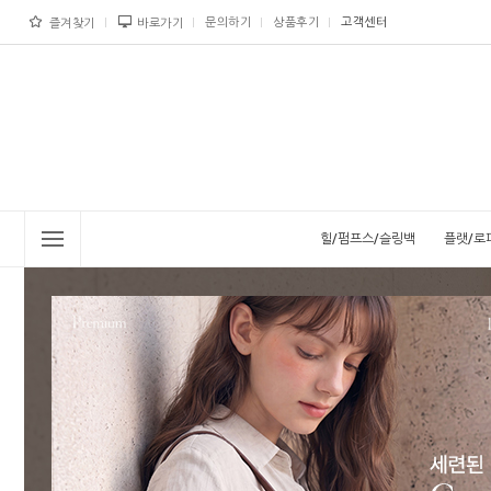
문의하기
상품후기
고객센터
즐겨찾기
바로가기
힐/펌프스/슬링백
플랫/로