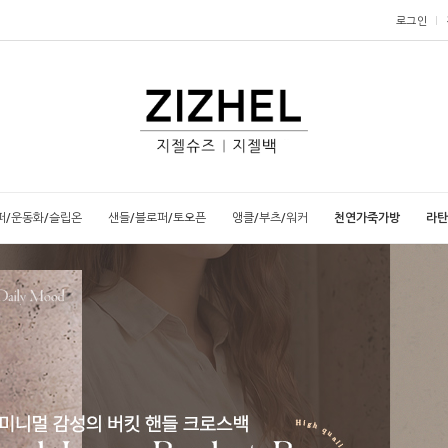
로그인
퍼/운동화/슬립온
샌들/블로퍼/토오픈
앵클/부츠/워커
천연가죽가방
라탄