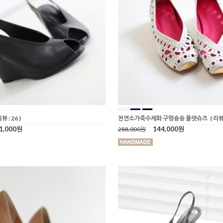
리뷰 : 26 )
천연소가죽수제화 구멍숑숑 플랫슈즈
( 리뷰 
1,000원
144,000원
288,000원