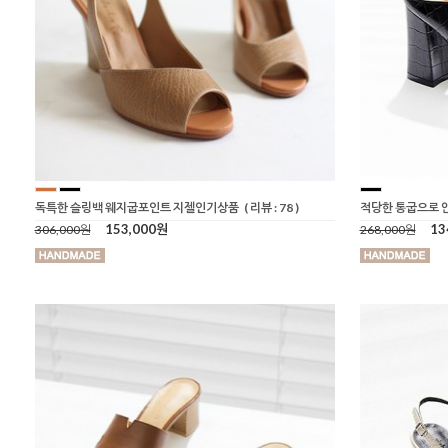
독특한 슬링백 웨지굽포인트 지젤인기상품
( 리뷰 : 78 )
적당한 통굽으로 
153,000원
13
306,000원
268,000원