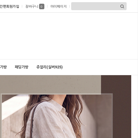
간편회원가입
장바구니
마이페이지
0
가방
패딩가방
쥬얼리(실버925)