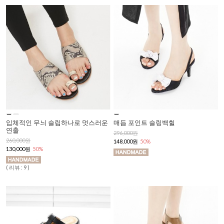
입체적인 무늬 슬립하나로 멋스러운
매듭 포인트 슬링백힐
연출
296,000원
260,000원
148,000원
50%
130,000원
50%
( 리뷰 : 9 )