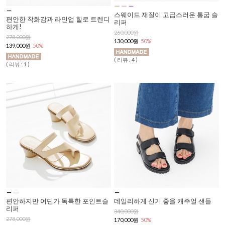
스웨이드 재질이 고급스러운 통굽 슬
편안한 착화감과 라인업 힐로 트렌디
리퍼
하게!
260,000원
278,000원
130,000원
50%
139,000원
50%
( 리뷰 : 4 )
( 리뷰 : 1 )
편안하지만 어딘가 독특한 포인트슬
데일리하게 신기 좋을 캐주얼 샌들
리퍼
340,000원
278,000원
170,000원
50%