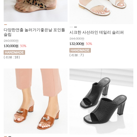
다양한연출 놀러가기좋은날 포인틀
시크한 사선라인 데일리 슬리퍼
슬립
264,000원
260,000원
132,000원
50%
130,000원
50%
( 리뷰 : 7 )
( 리뷰 : 18 )