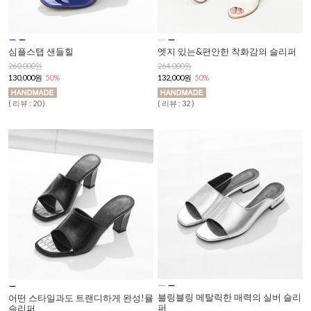
심플스탭 샌들힐
엣지 있는&편안한 착화감의 슬리퍼
260,000원
264,000원
130,000원
50%
132,000원
50%
( 리뷰 : 20 )
( 리뷰 : 32 )
블링블링 메탈릭한 매력의 실버 슬리
어떤 스타일과도 트랜디하게 완성!뮬
퍼
슬리퍼