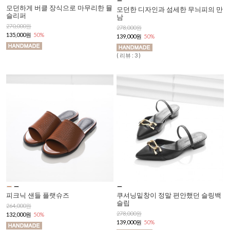
모던하게 버클 장식으로 마무리한 뮬
모던한 디자인과 섬세한 무늬피의 만
슬리퍼
남
270,000원
278,000원
135,000원
50%
139,000원
50%
( 리뷰 : 3 )
피크닉 샌들 플랫슈즈
쿠셔닝밑창이 정말 편안했던 슬링백
슬립
264,000원
278,000원
132,000원
50%
139,000원
50%