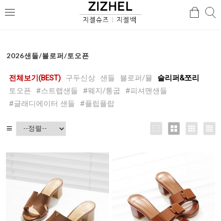
검
검
메
색
색
뉴
2026샌들/블로퍼/토오픈
전체보기(BEST)
구두신상
샌들
블로퍼/뮬
슬리퍼&쪼리
토오픈
#스트랩샌들
#웨지/통굽
#피셔맨샌들
#글래디에이터 샌들
#플립플랍