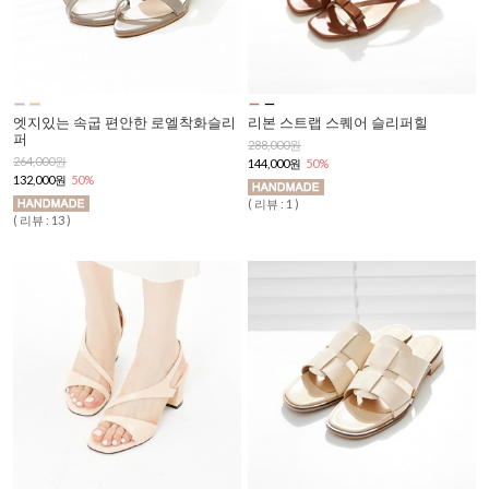
엣지있는 속굽 편안한 로엘착화슬리
리본 스트랩 스퀘어 슬리퍼힐
퍼
288,000원
264,000원
144,000원
50%
132,000원
50%
( 리뷰 : 1 )
( 리뷰 : 13 )