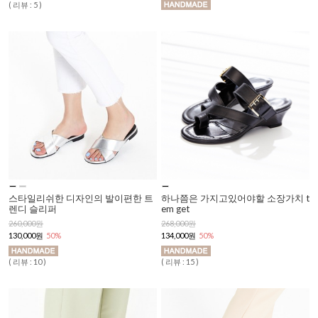
( 리뷰 : 5 )
스타일리쉬한 디자인의 발이편한 트
하나쯤은 가지고있어야할 소장가치 t
렌디 슬리퍼
em get
260,000원
268,000원
130,000원
50%
134,000원
50%
( 리뷰 : 10 )
( 리뷰 : 15 )