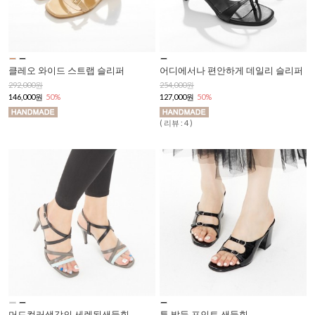
클레오 와이드 스트랩 슬리퍼
어디에서나 편안하게 데일리 슬리퍼
292,000원
254,000원
146,000원
50%
127,000원
50%
( 리뷰 : 4 )
머드컬러색감의 세렌된샌들힐
투 발등 포인트 샌들힐