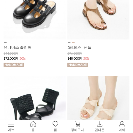
유니버스 슬리퍼
쪼리라인 샌들
344,000원
296,000원
172,000원
50%
148,000원
50%
메뉴
홈
찜
장바구니
앱다운
마이