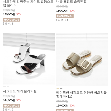
시크하게 감싸주는 와이드 발등스트
버클 포인트 슬링백힐
랩 슬리퍼
320,000원
260,000원
160,000원
50%
130,000원
50%
( 리뷰 : 1 )
( 리뷰 : 8 )
시크도도 헤라 슬리퍼힐
베이직한 색감으로 편안한 착화감을
함께하세요
288,000원
144,000원
50%
278,000원
139,000원
50%
( 리뷰 : 2 )