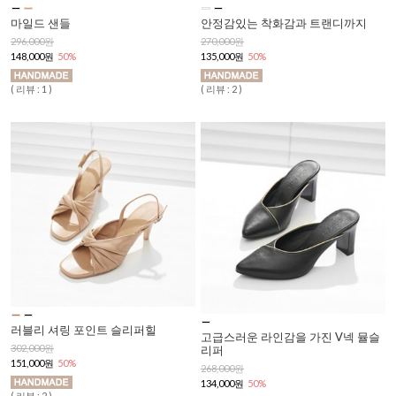
마일드 샌들
안정감있는 착화감과 트랜디까지
296,000원
270,000원
148,000원
50%
135,000원
50%
( 리뷰 : 1 )
( 리뷰 : 2 )
러블리 셔링 포인트 슬리퍼힐
고급스러운 라인감을 가진 V넥 뮬슬
302,000원
리퍼
151,000원
50%
268,000원
134,000원
50%
( 리뷰 : 2 )