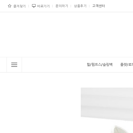
문의하기
상품후기
고객센터
즐겨찾기
바로가기
힐/펌프스/슬링백
플랫/로