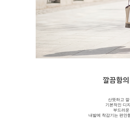
깔끔함의
산뜻하고 깔
기본적인 디자
부드러운
내발에 착감기는 편안함