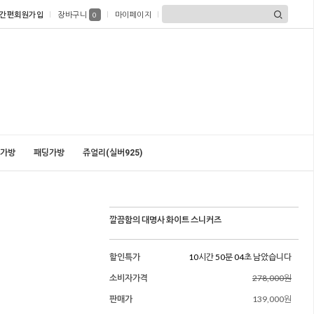
간편회원가입
장바구니
마이페이지
0
가방
패딩가방
쥬얼리(실버925)
깔끔함의 대명사 화이트 스니커즈
할인특가
10시간 50분 02초 남았습니다
소비자가격
278,000원
판매가
139,000원