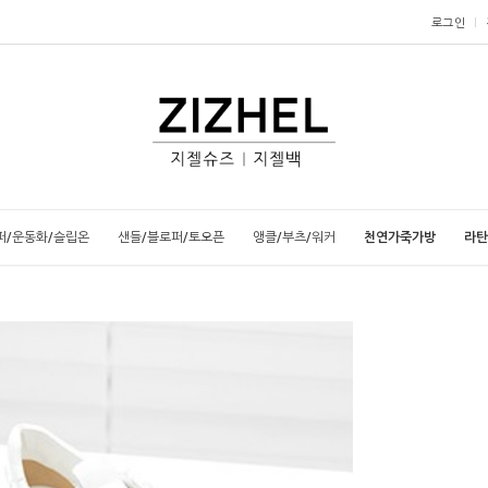
로그인
퍼/운동화/슬립온
샌들/블로퍼/토오픈
앵클/부츠/워커
천연가죽가방
라탄