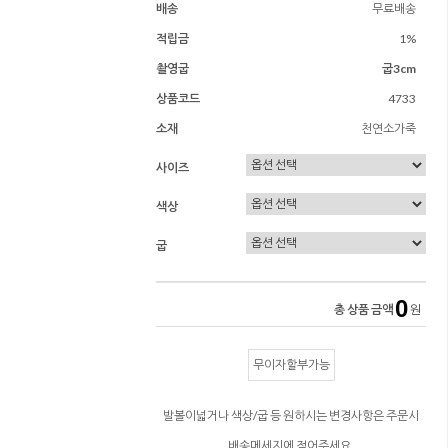
배송
무료배송
적립금
1%
촬영굽
굽3cm
상품코드
4733
소재
천연소가죽
사이즈
색상
굽
0
총 상품 금액
원
무이자할부가능
발볼이넓거나 색상/굽 등 원하시는 변경사항은 주문시
배송메세지에 적어주세요.