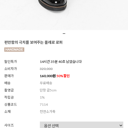
편안함의 극치를 보여주는 플레로 로퍼
할인특가
14시간 35분 38초 남았습니다
소비자가
320,000
판매가
160,000
원
50
%할인
배송
무료배송
촬영굽
단창 굽5cm
적립금
1%
상품코드
7114
소재
천연소가죽
사이즈