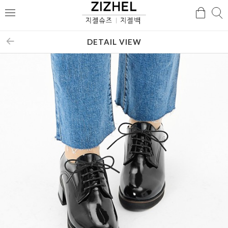
검
검
메
색
색
뉴
DETAIL VIEW