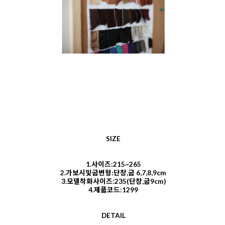
SIZE
1.사이즈:215~265
2.가보시및굽변형:단창,굽 6,7,8,9cm
3.모델착화사이즈:235(단창,굽9cm)
4.제품코드:1299
DETAIL