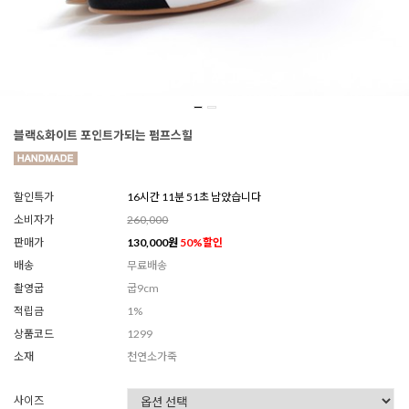
블랙&화이트 포인트가되는 펌프스힐
할인특가
16시간 11분 48초 남았습니다
소비자가
260,000
판매가
130,000
원
50
%할인
배송
무료배송
촬영굽
굽9cm
적립금
1%
상품코드
1299
소재
천연소가죽
사이즈