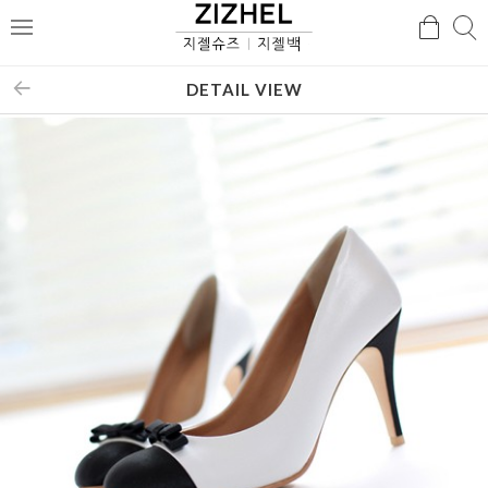
검
검
메
색
색
뉴
DETAIL VIEW