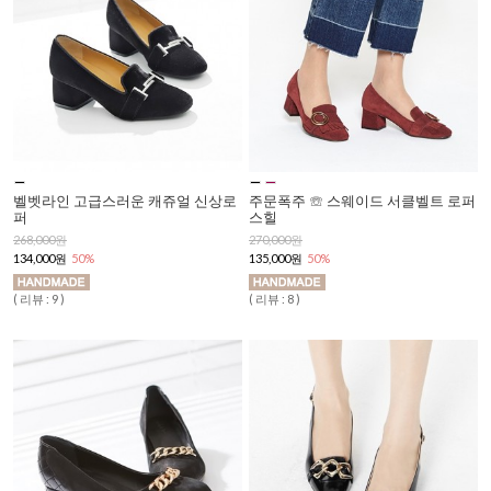
벨벳라인 고급스러운 캐쥬얼 신상로
주문폭주 ☏ 스웨이드 서클벨트 로퍼
퍼
스힐
268,000원
270,000원
134,000원
50%
135,000원
50%
( 리뷰 : 9 )
( 리뷰 : 8 )