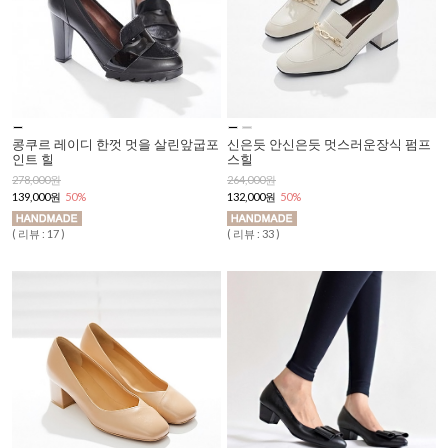
콩쿠르 레이디 한껏 멋을 살린앞굽포
신은듯 안신은듯 멋스러운장식 펌프
인트 힐
스힐
278,000원
264,000원
139,000원
50%
132,000원
50%
( 리뷰 : 17 )
( 리뷰 : 33 )