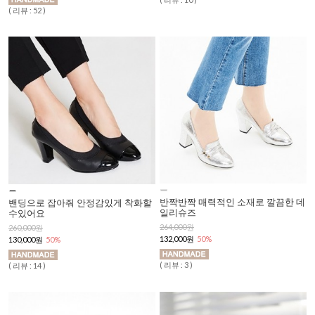
( 리뷰 : 52 )
반짝반짝 매력적인 소재로 깔끔한 데
밴딩으로 잡아줘 안정감있게 착화할
일리슈즈
수있어요
264,000원
260,000원
132,000원
50%
130,000원
50%
( 리뷰 : 3 )
( 리뷰 : 14 )