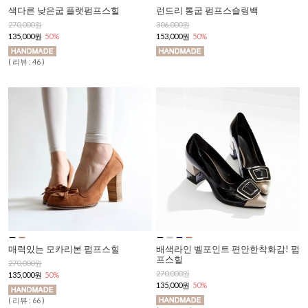
색다른 낮은굽 플랫펌프스힐
런드리 통굽 펌프스슬링백
270,000원
306,000원
135,000원
50%
153,000원
50%
( 리뷰 : 46 )
매력있는 모카리본 펌프스힐
배색라인 벨포인트 편안한착화감! 펌
프스힐
270,000원
270,000원
135,000원
50%
135,000원
50%
( 리뷰 : 66 )