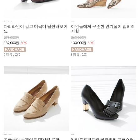
다리라인이 길고 더욱더 날씬해보여
여인들에게 꾸준한 인기몰이 뱀피웨
요
지힐
278,000원
260,000원
139,000원
50%
130,000원
50%
( 리뷰 : 27 )
( 리뷰 : 10 )
고급스런 스웨이드 데일리 로퍼
앞리본포인트와 굽라인의 고급스러