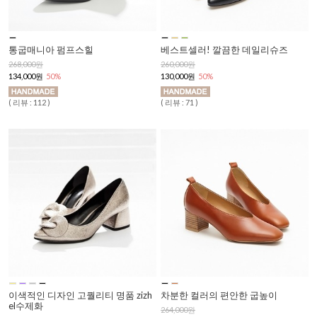
통굽매니아 펌프스힐
베스트셀러! 깔끔한 데일리슈즈
268,000원
260,000원
134,000원
50%
130,000원
50%
( 리뷰 : 112 )
( 리뷰 : 71 )
이색적인 디자인 고퀄리티 명품 zizh
차분한 컬러의 편안한 굽높이
el수제화
264,000원