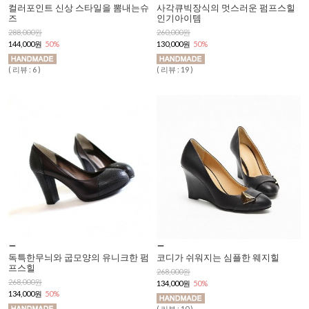
컬러포인트 신상 스타일을 뽐내는슈
사각큐빅장식의 멋스러운 펌프스힐
즈
인기아이템
288,000원
260,000원
144,000원
50%
130,000원
50%
( 리뷰 : 6 )
( 리뷰 : 19 )
독특한무늬와 굽모양의 유니크한 펌
코디가 쉬워지는 심플한 웨지힐
프스힐
268,000원
268,000원
134,000원
50%
134,000원
50%
( 리뷰 : 10 )