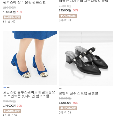
심플한 디자인의 시즌감성 미들힐
원피스에 잘 어울릴 펌프스힐
260,000원
260,000원
130,000원
50%
130,000원
50%
( 리뷰 : 3 )
( 리뷰 : 4 )
고급스런 블루스웨이드에 골드찡으
로멘틱 진주 스트랩 플랫힐
로 포인트준 뒷태미인 펌프스힐
260,000원
288,000원
130,000원
50%
144,000원
50%
( 리뷰 : 2 )
( 리뷰 : 10 )