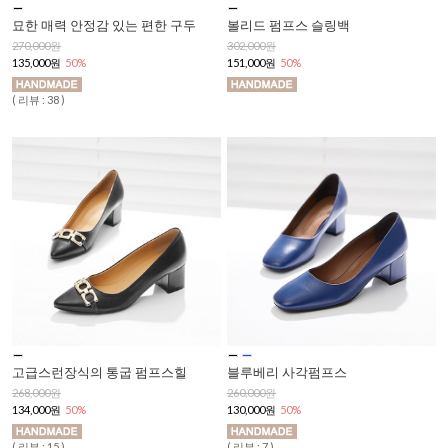
묘한 매력 안정감 있는 편한 구두
볼리드 펌프스 슬링백
270,000원
302,000원
135,000원
50%
151,000원
50%
( 리뷰 : 38 )
고급스런장식의 통굽 펌프스힐
블루베리 사각펌프스
268,000원
260,000원
134,000원
50%
130,000원
50%
( 리뷰 : 15 )
( 리뷰 : 7 )