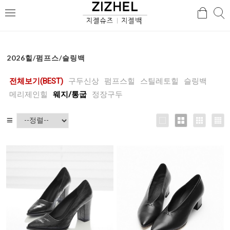
검
검
메
색
색
뉴
2026힐/펌프스/슬링백
전체보기(BEST)
구두신상
펌프스힐
스틸레토힐
슬링백
메리제인힐
웨지/통굽
정장구두