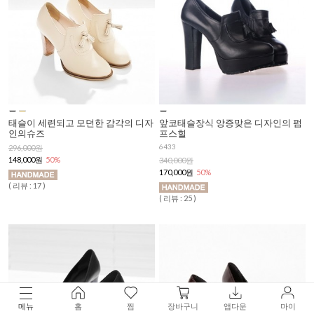
태슬이 세련되고 모던한 감각의 디자
앞코태슬장식 앙증맞은 디자인의 펌
인의슈즈
프스힐
6433
296,000원
148,000원
50%
340,000원
170,000원
50%
( 리뷰 : 17 )
( 리뷰 : 25 )
메뉴
홈
찜
장바구니
앱다운
마이