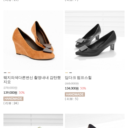
웨지의색다른변신 촬영내내 감탄했
딥다크 펌프스힐
지요
268,000원
278,000원
134,000원
50%
139,000원
50%
( 리뷰 : 5 )
( 리뷰 : 24 )