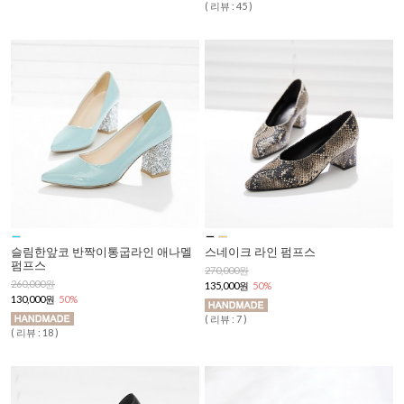
( 리뷰 : 45 )
슬림한앞코 반짝이통굽라인 애나멜
스네이크 라인 펌프스
펌프스
270,000원
260,000원
135,000원
50%
130,000원
50%
( 리뷰 : 7 )
( 리뷰 : 18 )