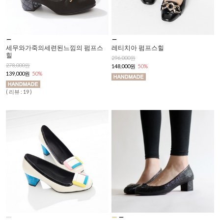
세무와가죽의세련된느낌의 펌프스
레티치아 펌프스힐
힐
296,000원
278,000원
148,000원
50%
139,000원
50%
( 리뷰 : 19 )