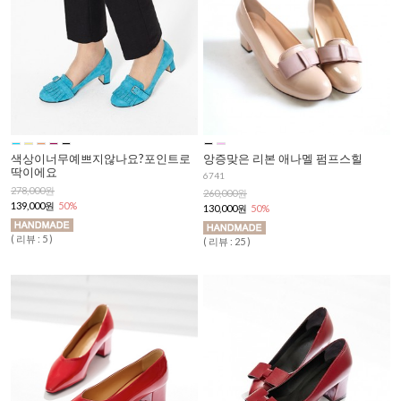
색상이너무예쁘지않나요?포인트로
앙증맞은 리본 애나멜 펌프스힐
딱이에요
6741
278,000원
260,000원
139,000원
50%
130,000원
50%
( 리뷰 : 5 )
( 리뷰 : 25 )