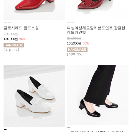
글로시레드 펌프스힐
여성여성해요앞리본포인트 강렬한
레드와인빛
260,000원
260,000원
130,000원
50%
130,000원
50%
( 리뷰 : 12 )
( 리뷰 : 35 )