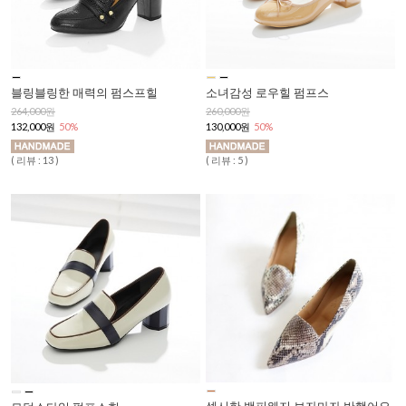
블링블링한 매력의 펌스프힐
소녀감성 로우힐 펌프스
264,000원
260,000원
132,000원
50%
130,000원
50%
( 리뷰 : 13 )
( 리뷰 : 5 )