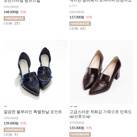
섹시한 뱀피웨지 보자마자 반했어요
모던스타일 펌프스힐
6737
296,000원
148,000원
50%
254,000원
127,000원
50%
( 리뷰 : 23 )
( 리뷰 : 63 )
깔끔한 블루라인 특별한날 포인트
고급스러운 착화감 가죽으로 만족도
up선호도up
278,000원
270,000원
139,000원
50%
135,000원
50%
( 리뷰 : 9 )