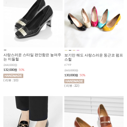
사랑스러운 스타일 편안함은 높여주
보기만 해도 사랑스러운 둥근코 펌프
는 미들힐
스힐
6749
264,000원
132,000원
50%
260,000원
130,000원
50%
( 리뷰 : 10 )
( 리뷰 : 22 )