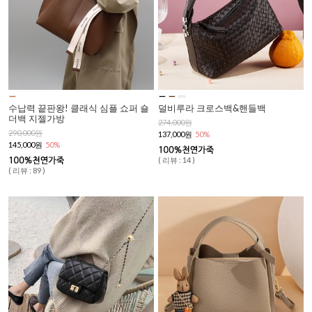
수납력 끝판왕! 클래식 심플 쇼퍼 숄
덜비루라 크로스백&핸들백
더백 지젤가방
274,000원
290,000원
137,000원
50%
145,000원
50%
( 리뷰 : 14 )
( 리뷰 : 89 )