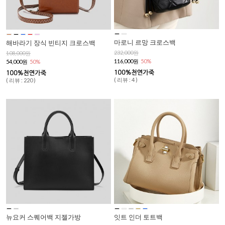
마로니 르망 크로스백
해바라기 장식 빈티지 크로스백
232,000원
108,000원
116,000원
50%
54,000원
50%
( 리뷰 : 4 )
( 리뷰 : 220 )
뉴요커 스퀘어백 지젤가방
잇트 인더 토트백