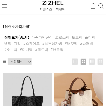
검
검
메
색
색
뉴
[천연소가죽가방]
전체보기(BEST)
가죽가방신상
크로스백
토트백
숄더백
백팩
지갑
#스웨이드
#보부상가방
#버킷백
#쇼퍼백
#호보백
#미니백
#핸드백
#핸들백