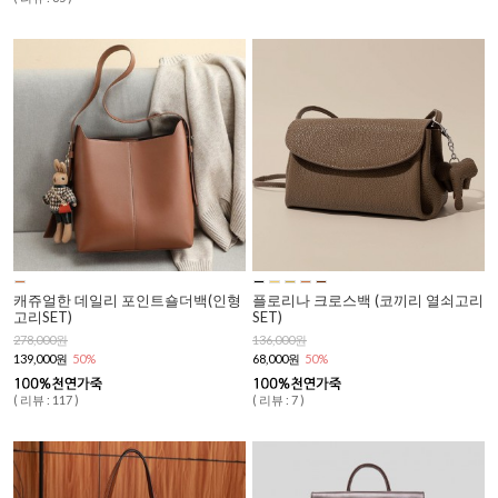
캐쥬얼한 데일리 포인트숄더백(인형
플로리나 크로스백 (코끼리 열쇠고리
고리SET)
SET)
278,000원
136,000원
139,000원
50%
68,000원
50%
( 리뷰 : 117 )
( 리뷰 : 7 )