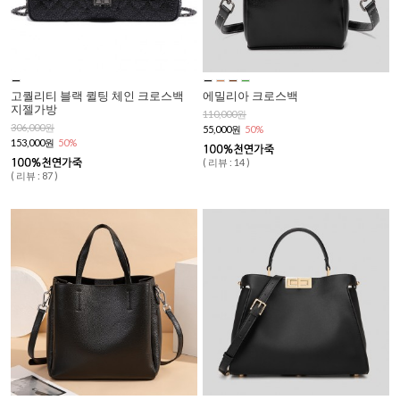
고퀄리티 블랙 퀼팅 체인 크로스백
에밀리아 크로스백
지젤가방
110,000원
306,000원
55,000원
50%
153,000원
50%
( 리뷰 : 14 )
( 리뷰 : 87 )