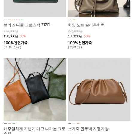
브리즈 다즐 크로스백 ZIZEL
차밍 노트 슬라우치백
276,000원
276,000원
138,000원
50%
138,000원
50%
( 리뷰 : 149 )
( 리뷰 : 2 )
캐주얼하게 가볍게 매고 나가는 크로
소가죽 만두백 지젤가방
스백