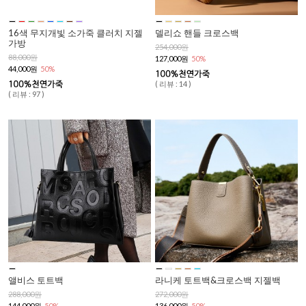
16색 무지개빛 소가죽 클러치 지젤
델리쇼 핸들 크로스백
가방
254,000원
88,000원
127,000원
50%
44,000원
50%
( 리뷰 : 14 )
( 리뷰 : 97 )
앨비스 토트백
라니케 토트백&크로스백 지젤백
288,000원
272,000원
144,000원
50%
136,000원
50%