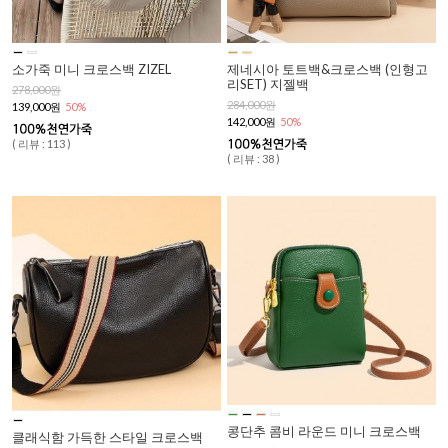
소가죽 미니 크로스백 ZIZEL
제네시아 토트백&크로스백 (인형고
리SET) 지젤백
278,000원
284,000원
139,000원
50%
142,000원
50%
( 리뷰 : 113 )
( 리뷰 : 38 )
콩단추 콤비 라운드 미니 크로스백
클래식함 가득한 스타일 크로스백