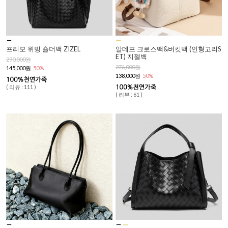
프리모 위빙 숄더백 ZIZEL
알데프 크로스백&버킷백 (인형고리S
ET) 지젤백
290,000원
276,000원
145,000원
50%
138,000원
50%
( 리뷰 : 111 )
( 리뷰 : 61 )