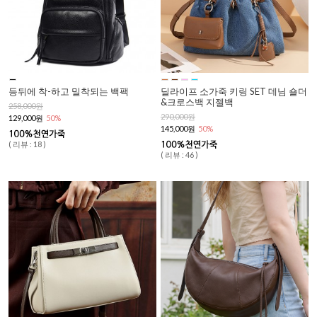
등뒤에 착-하고 밀착되는 백팩
딜라이프 소가죽 키링 SET 데님 숄더
&크로스백 지젤백
258,000원
290,000원
129,000원
50%
145,000원
50%
( 리뷰 : 18 )
( 리뷰 : 46 )