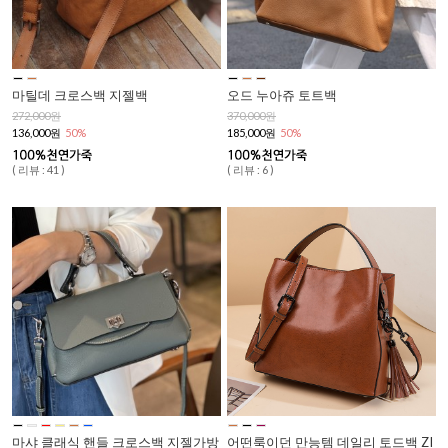
마틸데 크로스백 지젤백
오드 누아쥬 토트백
272,000원
370,000원
136,000원
50%
185,000원
50%
( 리뷰 : 41 )
( 리뷰 : 6 )
마샤 클래식 핸들 크로스백 지젤가방
어떤룩이던 만능템 데일리 토드백 ZI