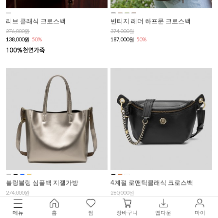
리브 클래식 크로스백
빈티지 레더 하프문 크로스백
276,000원
374,000원
138,000원
50%
187,000원
50%
블링블링 심플백 지젤가방
4계절 로맨틱클래식 크로스백
274,000원
260,000원
137,000원
50%
130,000원
50%
메뉴
홈
찜
장바구니
앱다운
마이