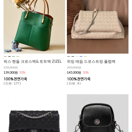
픽스 핸들 크로스백& 토트백 ZIZEL
위빙 매듭 드로스트링 플랩백
278,000원
290,000원
139,000원
50%
145,000원
50%
( 리뷰 : 177 )
( 리뷰 : 4 )