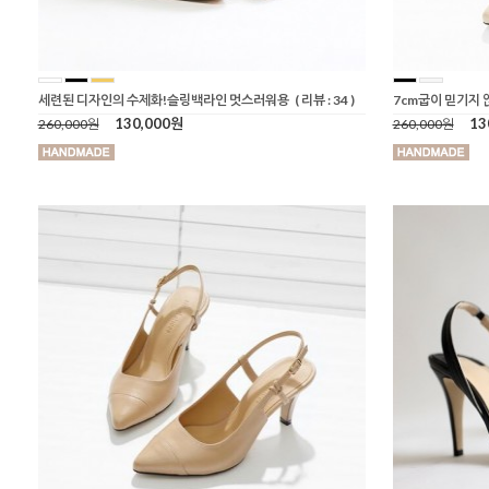
세련된 디자인의 수제화!슬링백라인 멋스러워용
( 리뷰 : 34 )
7cm굽이 믿기지 
130,000원
13
260,000원
260,000원