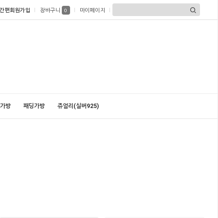
간편회원가입
장바구니
마이페이지
0
가방
패딩가방
쥬얼리(실버925)