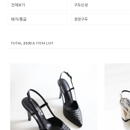
전체보기
구두신상
웨지/통굽
정장구두
TOTAL
253
EA ITEM LIST