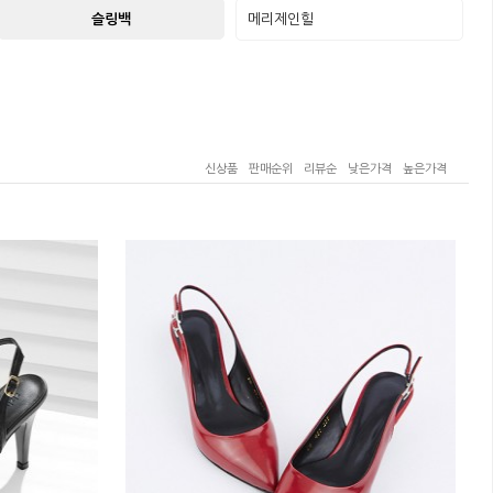
슬링백
메리제인힐
신상품
판매순위
리뷰순
낮은가격
높은가격