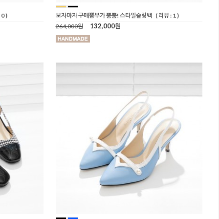
 0 )
보자마자 구매뽐부가 뿜뿜! 스타일슬링백
( 리뷰 : 1 )
132,000원
264,000원