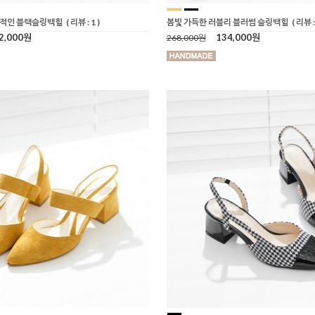
각적인 블랙슬링백힐
( 리뷰 : 1 )
봄빛 가득한 러블리 블러썸 슬링백힐
( 리뷰 :
2,000원
134,000원
268,000원