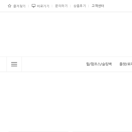
문의하기
상품후기
고객센터
즐겨찾기
바로가기
힐/펌프스/슬링백
플랫/로