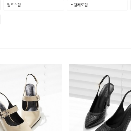
펌프스힐
스틸레토힐