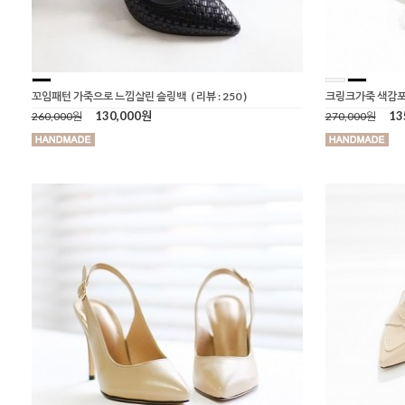
꼬임패턴 가죽으로 느낌살린 슬링백
( 리뷰 : 250 )
크링크가죽 색감포
130,000원
13
260,000원
270,000원