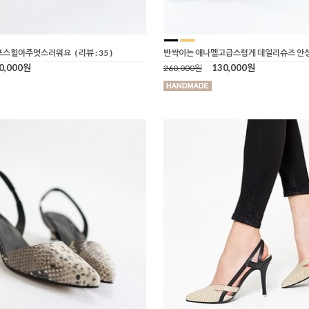
펌프스힐아주멋스러워요
( 리뷰 : 35 )
반짝이는 애나멜고급스럽게 데일리슈즈 안
0,000원
130,000원
260,000원