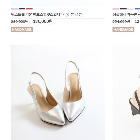
뒷스트랩 기본 펌프스힐멋스럽니다
( 리뷰 : 27 )
심플해서 자꾸만 
130,000원
12
260,000원
254,000원