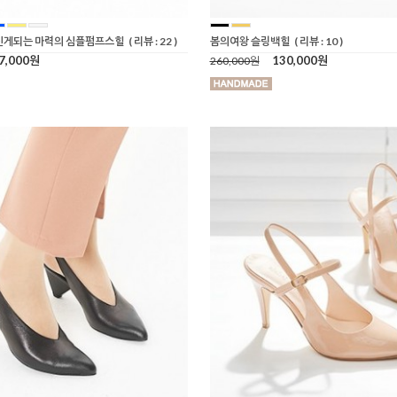
신게되는 마력의 심플펌프스힐
( 리뷰 : 22 )
봄의여왕 슬링백힐
( 리뷰 : 10 )
7,000원
130,000원
260,000원