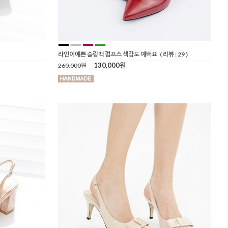
라인이예쁜 슬링백 펌프스 색감도 예뻐요
( 리뷰 : 29 )
130,000원
260,000원