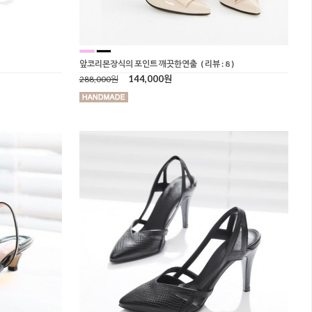
앞코리본장식의 포인트 깨끗한연출
( 리뷰 : 8 )
144,000원
288,000원