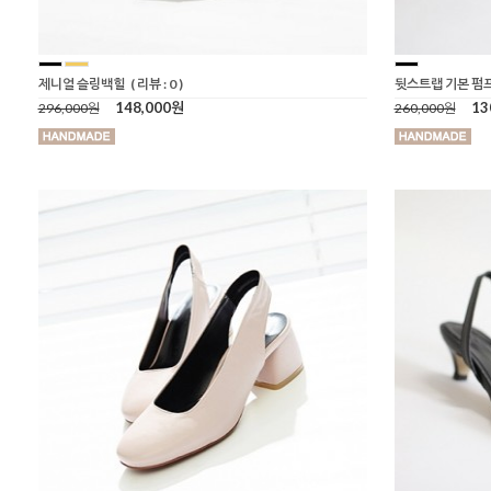
제니얼 슬링백힐
( 리뷰 : 0 )
뒷스트랩 기본 
148,000원
13
296,000원
260,000원