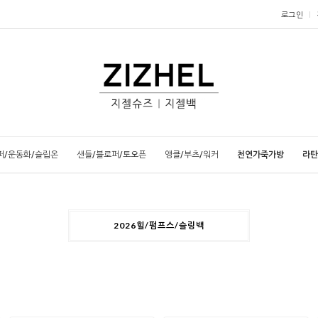
로그인
퍼/운동화/슬립온
샌들/블로퍼/토오픈
앵클/부츠/워커
천연가죽가방
라탄
2026힐/펌프스/슬링백