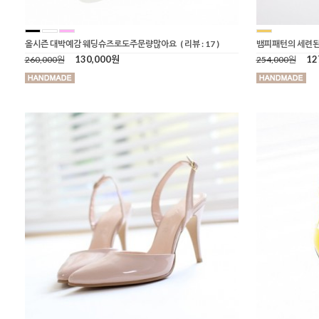
올시즌 대박예감 웨딩슈즈로도주문량많아요
( 리뷰 : 17 )
뱀피패턴의 세련된
130,000원
12
260,000원
254,000원