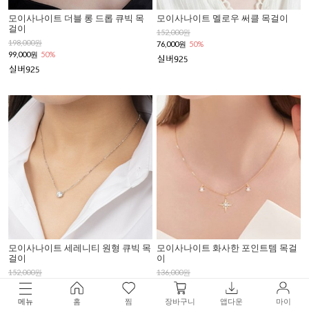
모이사나이트 더블 롱 드롭 큐빅 목
모이사나이트 멜로우 써클 목걸이
걸이
152,000원
198,000원
76,000원
50%
99,000원
50%
모이사나이트 세레니티 원형 큐빅 목
모이사나이트 화사한 포인트템 목걸
걸이
이
152,000원
136,000원
76,000원
50%
68,000원
50%
메뉴
홈
찜
장바구니
앱다운
마이