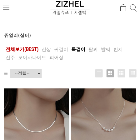
검
검
메
색
색
뉴
쥬얼리(실버)
전체보기(BEST)
신상
귀걸이
목걸이
팔찌
발찌
반지
진주
모이사나이트
피어싱