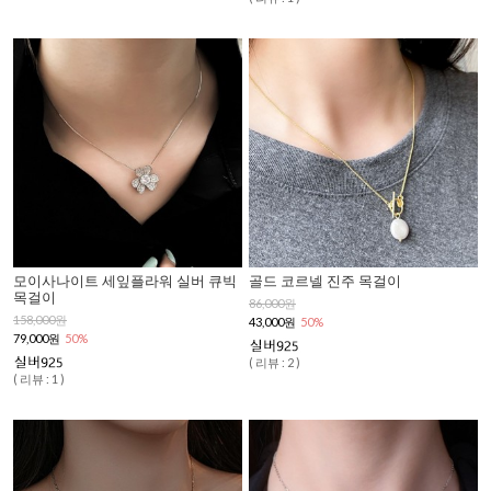
모이사나이트 세잎플라워 실버 큐빅
골드 코르넬 진주 목걸이
목걸이
86,000원
158,000원
43,000원
50%
79,000원
50%
( 리뷰 : 2 )
( 리뷰 : 1 )