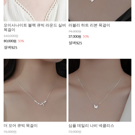
모이사나이트 블랙 큐빅 라운드 실버
러블리 하트 리본 목걸이
목걸이
74,000원
160,000원
37,000원
50%
80,000원
50%
더 모어 큐빅 목걸이
심플 데일리 나비 넥클리스
76,000원
72,000원