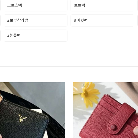
크로스백
토트백
#보부상가방
#버킷백
#핸들백