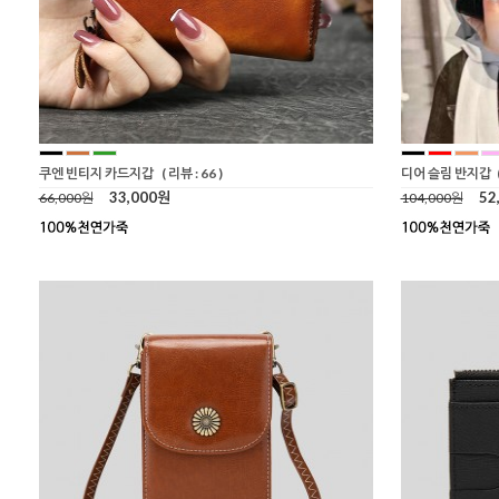
쿠엔 빈티지 카드지갑
( 리뷰 : 66 )
디어 슬림 반지갑
33,000원
52
66,000원
104,000원