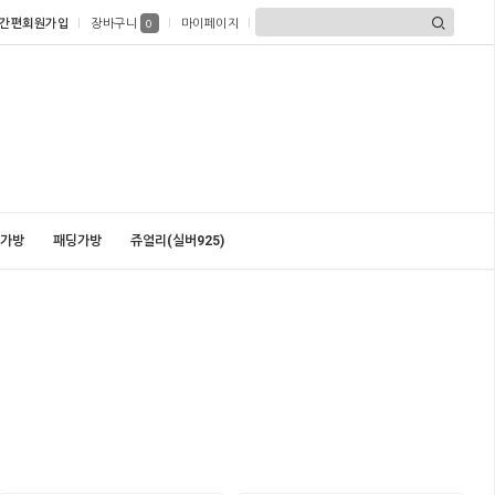
간편회원가입
장바구니
마이페이지
0
가방
패딩가방
쥬얼리(실버925)