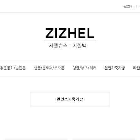
로그인
퍼/운동화/슬립온
샌들/블로퍼/토오픈
앵클/부츠/워커
천연가죽가방
라탄
[천연소가죽가방]