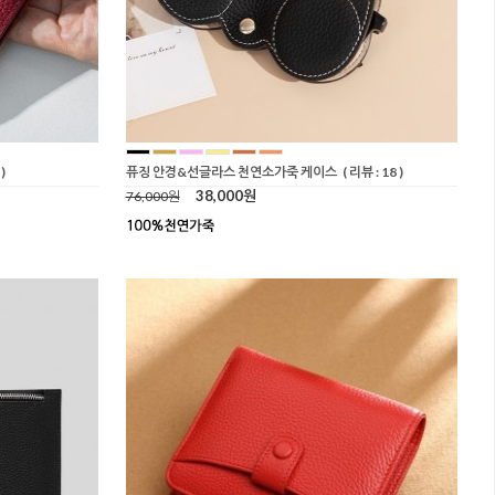
)
퓨징 안경&선글라스 천연소가죽 케이스
( 리뷰 : 18 )
38,000원
76,000원