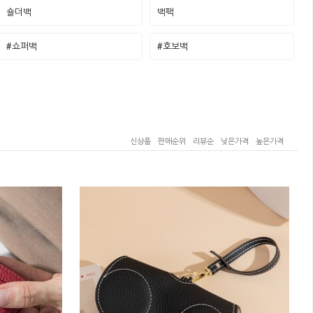
숄더백
백팩
#쇼퍼백
#호보백
신상품
판매순위
리뷰순
낮은가격
높은가격