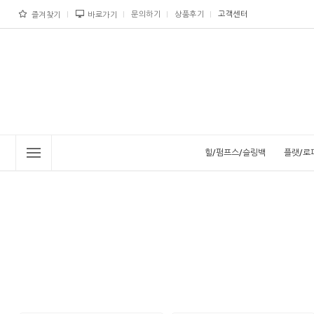
문의하기
상품후기
고객센터
즐겨찾기
바로가기
힐/펌프스/슬링백
플랫/로