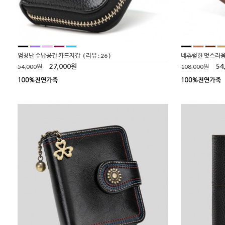
엄청난 수납공간 카드지갑
( 리뷰 : 26 )
네츄럴한 멋스러움
27,000원
54
54,000원
108,000원