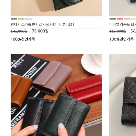
빈티지 소가죽 반지갑 지젤가방
( 리뷰 : 25 )
미니멀 라운드 탭 
73,000원
56
146,000원
112,000원