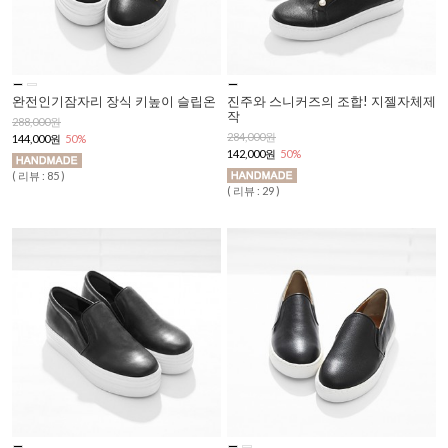
완전인기잠자리 장식 키높이 슬립온
진주와 스니커즈의 조합! 지젤자체제
작
288,000원
284,000원
144,000원
50%
142,000원
50%
( 리뷰 : 85 )
( 리뷰 : 29 )