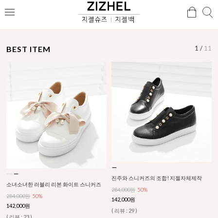
검
검
메
색
색
뉴
BEST ITEM
1
/
11
진주와 스니커즈의 조합! 지젤자체제작
소녀소녀한 러블리 리본 화이트 스니커즈
284,000원
50%
284,000원
50%
142,000원
142,000원
( 리뷰 : 29 )
( 리뷰 : 23 )