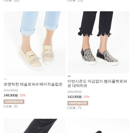
( 리뷰 : 13 )
( 리뷰 : 15 )
이번시즌도 어김없이 뱀피플랫로퍼
로멘틱한 테슬로퍼st 베이직슬립온
로 대박히트
296,000원
284,000원
148,000원
50%
142,000원
50%
( 리뷰 : 2 )
( 리뷰 : 7 )