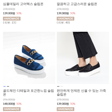
심플데일리 고어텍스 슬립온
깔끔하고 고급스러운 슬립온
278,000원
278,000원
139,000원
50%
139,000원
50%
( 리뷰 : 15 )
( 리뷰 : 40 )
골드체인 디테일과 포근한느낌 슬립
편안하게 언제든 신을 수 있는 가죽
온
슬립온
296,000원
278,000원
148,000원
50%
139,000원
50%