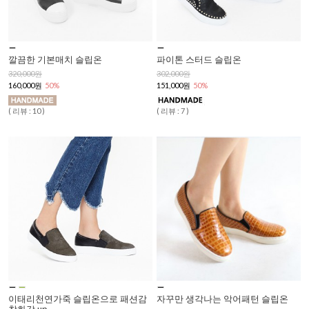
깔끔한 기본매치 슬립온
파이톤 스터드 슬립온
320,000원
302,000원
160,000원
50%
151,000원
50%
( 리뷰 : 10 )
( 리뷰 : 7 )
이태리천연가죽 슬립온으로 패션감
자꾸만 생각나는 악어패턴 슬립온