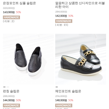
은장포인트 심플 슬립온
깔끔하고 상콤한 신디자인으로 러블
리한 아이
320,000원
284,000원
160,000원
50%
142,000원
50%
( 리뷰 : 2 )
( 리뷰 : 15 )
펀칭 슬립온
체인포인트 슬립온
288,000원
296,000원
144,000원
50%
148,000원
50%