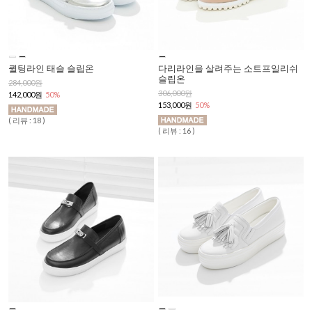
퀼팅라인 태슬 슬립온
다리라인을 살려주는 소트프일리쉬
슬립온
284,000원
306,000원
142,000원
50%
153,000원
50%
( 리뷰 : 18 )
( 리뷰 : 16 )