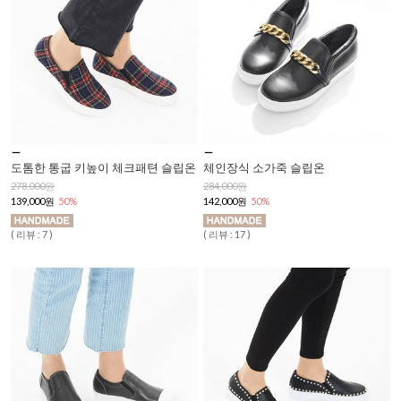
도톰한 통굽 키높이 체크패텬 슬립온
체인장식 소가죽 슬립온
278,000원
284,000원
139,000원
50%
142,000원
50%
( 리뷰 : 7 )
( 리뷰 : 17 )