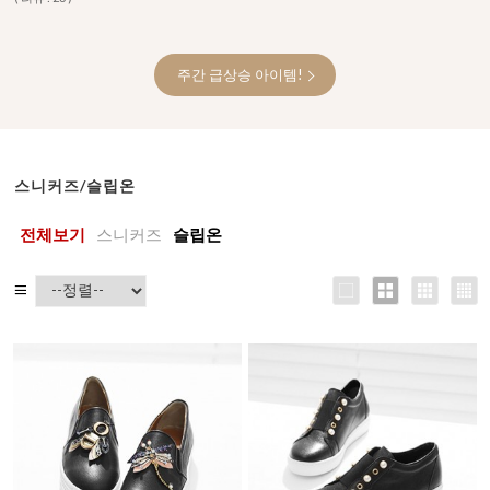
주간 급상승 아이템!
스니커즈/슬립온
전체보기
스니커즈
슬립온