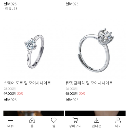
( 리뷰 : 2 )
스퀘어 도트 링 모이사나이트
유랫 클래식 링 모이사나이트
98,000원
96,000원
49,000원
50%
48,000원
50%
메뉴
홈
찜
장바구니
앱다운
마이