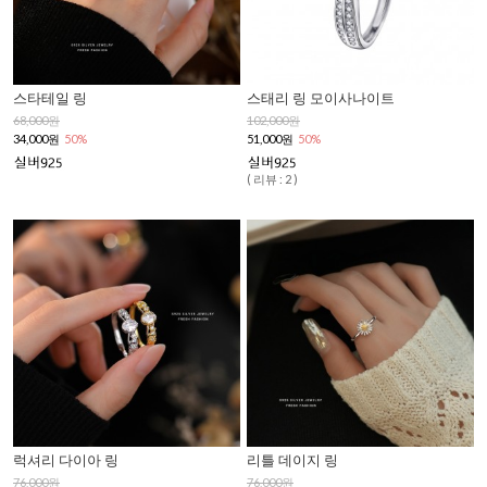
스타테일 링
스태리 링 모이사나이트
68,000원
102,000원
34,000원
50%
51,000원
50%
( 리뷰 : 2 )
럭셔리 다이아 링
리틀 데이지 링
76,000원
76,000원