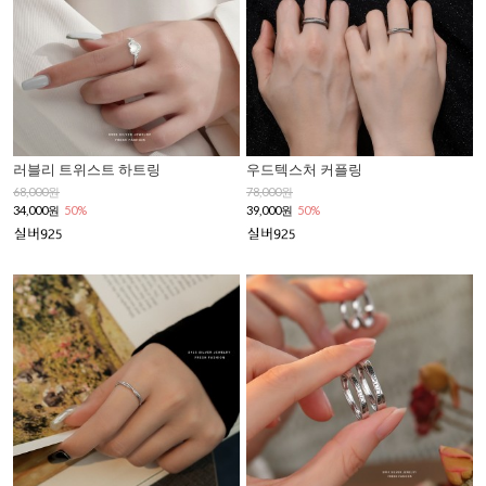
러블리 트위스트 하트링
우드텍스처 커플링
68,000원
78,000원
34,000원
50%
39,000원
50%