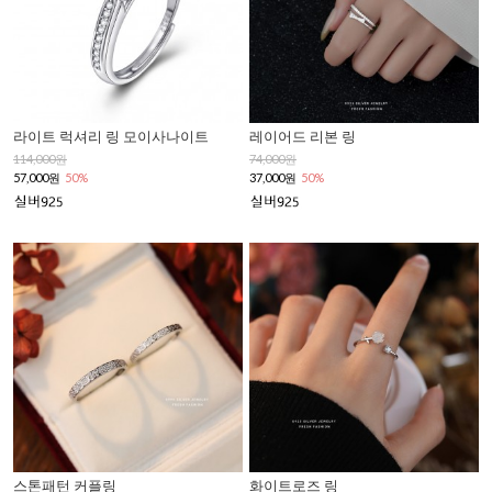
라이트 럭셔리 링 모이사나이트
레이어드 리본 링
114,000원
74,000원
57,000원
50%
37,000원
50%
스톤패턴 커플링
화이트로즈 링