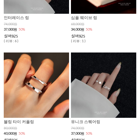
인터레이스 링
심플 웨이브 링
74,000원
68,000원
37,000원
50%
34,000원
50%
( 리뷰 : 6 )
( 리뷰 : 1 )
블링 타이 커플링
유니크 스퀘어링
80,000원
74,000원
40,000원
50%
37,000원
50%