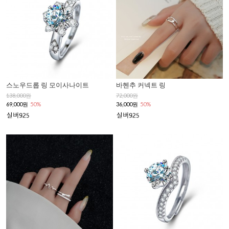
스노우드롭 링 모이사나이트
바헨추 커넥트 링
138,000원
72,000원
69,000원
50%
36,000원
50%