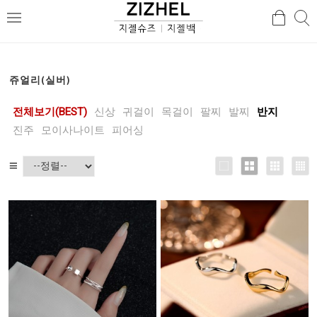
검
검
메
색
색
뉴
쥬얼리(실버)
전체보기(BEST)
신상
귀걸이
목걸이
팔찌
발찌
반지
진주
모이사나이트
피어싱