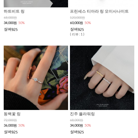
하트비트 링
프린세스 티아라 링 모이사나이트
68,000원
120,000원
34,000원
50%
60,000원
50%
( 리뷰 : 1 )
동백꽃 링
진주 플라워링
72,000원
68,000원
36,000원
50%
34,000원
50%