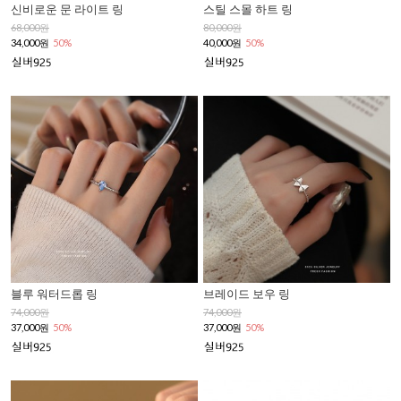
신비로운 문 라이트 링
스틸 스몰 하트 링
68,000원
80,000원
34,000원
50%
40,000원
50%
블루 워터드롭 링
브레이드 보우 링
74,000원
74,000원
37,000원
50%
37,000원
50%