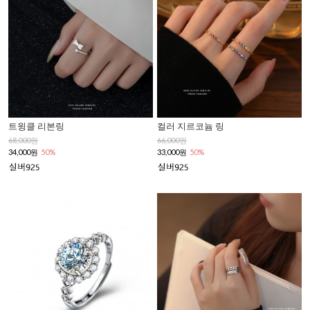
트윙클 리본링
컬러 지르코늄 링
68,000원
66,000원
34,000원
50%
33,000원
50%