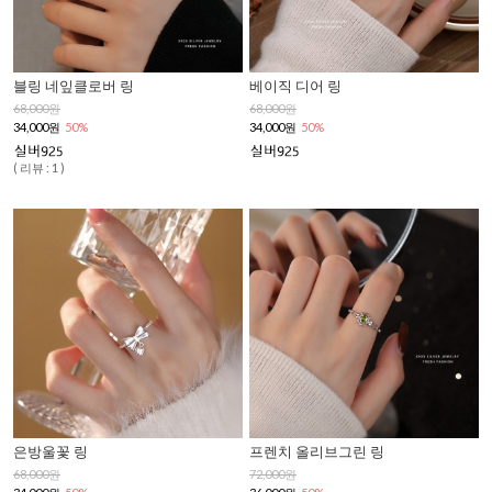
블링 네잎클로버 링
베이직 디어 링
68,000원
68,000원
34,000원
50%
34,000원
50%
( 리뷰 : 1 )
은방울꽃 링
프렌치 올리브그린 링
68,000원
72,000원