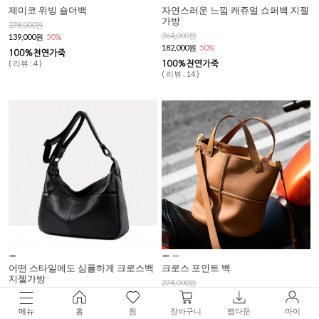
제미코 위빙 숄더백
자연스러운 느낌 캐쥬얼 쇼퍼백 지젤
가방
278,000원
364,000원
139,000원
50%
182,000원
50%
( 리뷰 : 4 )
( 리뷰 : 14 )
어떤 스타일에도 심플하게 크로스백
크로스 포인트 백
지젤가방
274,000원
278,000원
137,000원
50%
139,000원
50%
메뉴
홈
찜
장바구니
앱다운
마이