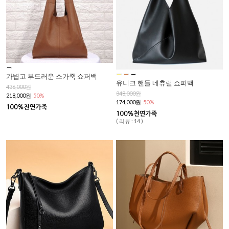
가볍고 부드러운 소가죽 쇼퍼백
유니크 핸들 네츄럴 쇼퍼백
436,000원
348,000원
218,000원
50%
174,000원
50%
( 리뷰 : 14 )