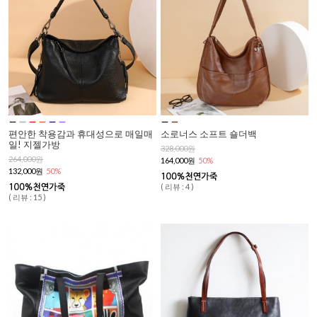
편안한 착용감과 휴대성으로 매일매
소로너스 소프트 숄더백
일! 지젤가방
328,000원
264,000원
164,000원
50%
132,000원
50%
( 리뷰 : 4 )
( 리뷰 : 15 )