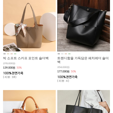
빅 소프트 스카프 포인트 숄더백
트렌디함을 가득담은 패치레더 숄더
백
278,000원
354,000원
139,000원
50%
177,000원
50%
( 리뷰 : 18 )
( 리뷰 : 6 )