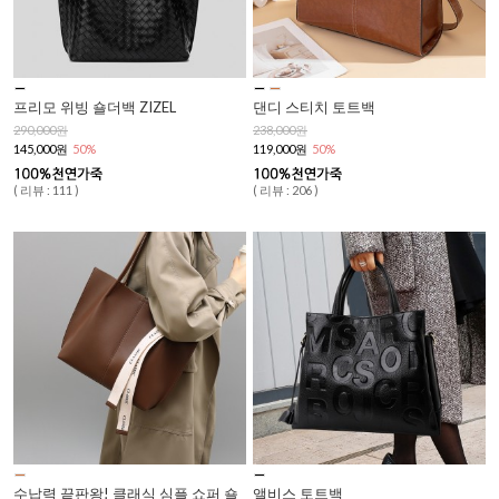
프리모 위빙 숄더백 ZIZEL
댄디 스티치 토트백
290,000원
238,000원
145,000원
50%
119,000원
50%
( 리뷰 : 111 )
( 리뷰 : 206 )
수납력 끝판왕! 클래식 심플 쇼퍼 숄
앨비스 토트백