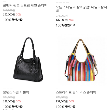
로맨틱 핑크 스트랩 체인 숄더백
모든 스타일과 찰떡궁합! 데일리숄더
백
310,000원
155,000원
50%
278,000원
139,000원
50%
모던스타일 기본백
스트라이프 컬러 믹스 숄더백
376,000원
278,000원
188,000원
50%
139,000원
50%