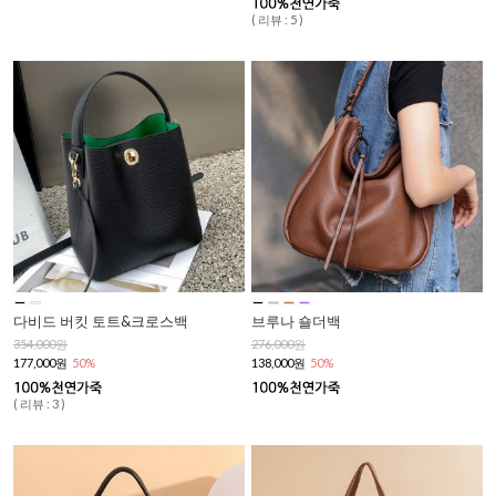
( 리뷰 : 5 )
다비드 버킷 토트&크로스백
브루나 숄더백
354,000원
276,000원
177,000원
50%
138,000원
50%
( 리뷰 : 3 )