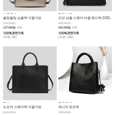
블링블링 심플백 지젤가방
모던 심플 스퀘어 버클 핸드백 ZIZEL
274,000원
402,000원
137,000원
50%
201,000원
50%
( 리뷰 : 44 )
( 리뷰 : 142 )
뉴요커 스퀘어백 지젤가방
케시아 토트백
362,000원
288,000원