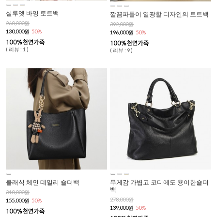
실루엣 바잉 토트백
깔끔파들이 열광할 디자인의 토트백
260,000원
392,000원
130,000원
50%
196,000원
50%
( 리뷰 : 1 )
( 리뷰 : 9 )
클래식 체인 데일리 숄더백
무게감 가볍고 코디에도 용이한숄더
백
310,000원
278,000원
155,000원
50%
139,000원
50%