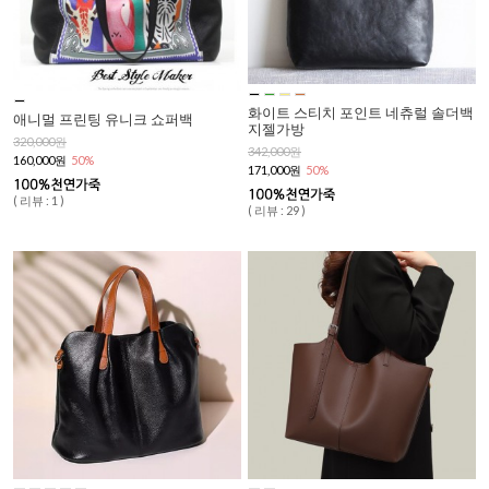
화이트 스티치 포인트 네츄럴 솔더백
애니멀 프린팅 유니크 쇼퍼백
지젤가방
320,000원
342,000원
160,000원
50%
171,000원
50%
( 리뷰 : 1 )
( 리뷰 : 29 )