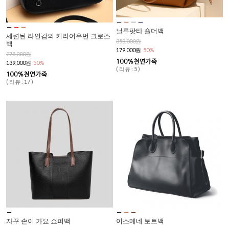
닐루팟타 숄더백
세련된 라인감의 커리어우먼 크로스
358,000원
백
179,000원
50%
278,000원
139,000원
50%
( 리뷰 : 5 )
( 리뷰 : 17 )
자꾸 손이 가요 쇼퍼백
이스메네 토트백