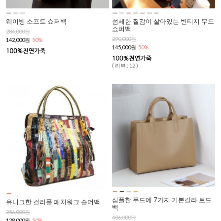
웨이빙 소프트 쇼퍼백
섬세한 질감이 살아있는 빈티지 무드
쇼퍼백
284,000원
290,000원
142,000원
50%
145,000원
50%
( 리뷰 : 12 )
심플한 무드에 7가지 기본칼라 토드
유니크한 컬러풀 패치워크 숄더백
백
256,000원
436,000원
128,000원
50%