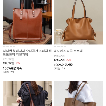
넉넉한 형태감과 수납공간 스티치 핸
빅사이즈 링클 토트백
드토드백 지젤가방
306,000원
278,000원
153,000원
50%
139,000원
50%
( 리뷰 : 1 )
( 리뷰 : 94 )