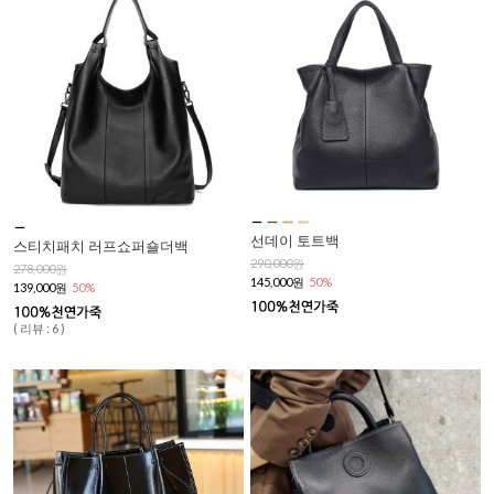
선데이 토트백
스티치패치 러프쇼퍼숄더백
290,000원
278,000원
145,000원
50%
139,000원
50%
( 리뷰 : 6 )